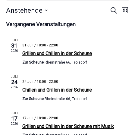
Anstehende
V
Suche
V
Liste
Datum
e
e
wählen.
Vergangene Veranstaltungen
r
r
a
a
JULI
n
31
31 Juli / 18:00
-
22:00
n
2026
Grillen und Chillen in der Scheune
s
s
t
Zur Scheune
Rheinstraße 66, Troisdorf
t
a
a
JULI
l
24
24 Juli / 18:00
-
22:00
l
2026
t
Chillen und Grillen in der Scheune
t
u
Zur Scheune
Rheinstraße 66, Troisdorf
u
n
n
JULI
g
17
17 Juli / 18:00
-
22:00
g
A
2026
Grillen und Chillen in der Scheune mit Musik
e
n