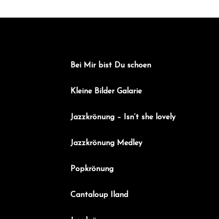
h
i
t
o
n
e
n
,
Bei Mir bist Du schoen
N
Kleine Bilder Galarie
a
v
Jazzkrönung – Isn‘t she lovely
i
g
Jazzkrönung Medley
a
t
Popkrönung
i
Cantaloup Iland
o
n