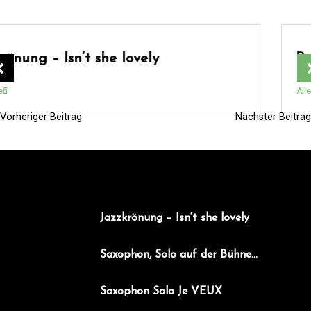
Bei Mir bist Du schoen
Alles lesen
Vorheriger Beitrag
Nächster Beitrag
B
e
i
t
r
Jazzkrönung – Isn‘t she lovely
a
g
Saxophon, Solo auf der Bühne…
s
Saxophon Solo Je VEUX
n