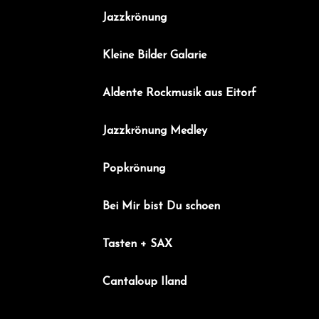
a
Jazzkrönung
v
i
Kleine Bilder Galarie
g
a
Aldente Rockmusik aus Eitorf
t
Jazzkrönung Medley
i
o
Popkrönung
n
Bei Mir bist Du schoen
Tasten + SAX
Cantaloup Iland