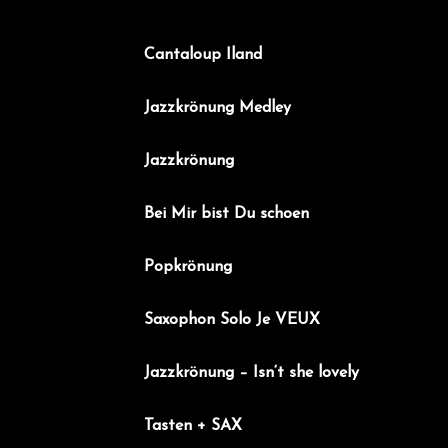
t
r
Cantaloup Iland
a
g
Jazzkrönung Medley
s
Jazzkrönung
n
a
Bei Mir bist Du schoen
v
i
Popkrönung
g
a
Saxophon Solo Je VEUX
t
Jazzkrönung – Isn‘t she lovely
i
o
Tasten + SAX
n