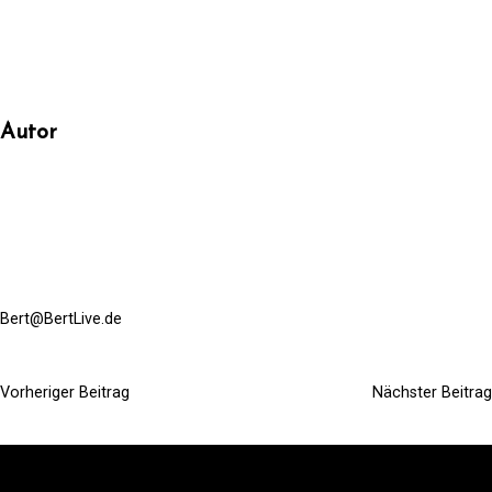
Autor
Bert@BertLive.de
Vorheriger Beitrag
Nächster Beitrag
B
e
i