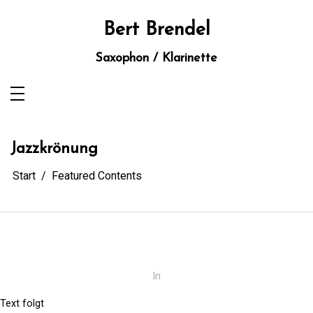
Zum
Inhalt
springen
Bert Brendel
Saxophon / Klarinette
Jazzkrönung
Start
Featured Contents
In
Text folgt